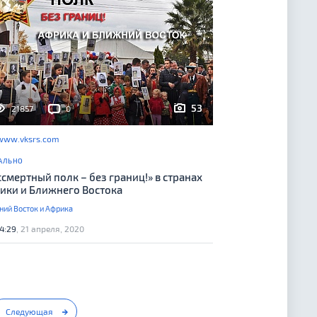
53
21857
0
www.vksrs.com
АЛЬНО
ссмертный полк – без границ!» в странах
ики и Ближнего Востока
ий Восток и Африка
4:29
, 21 апреля, 2020
Следующая