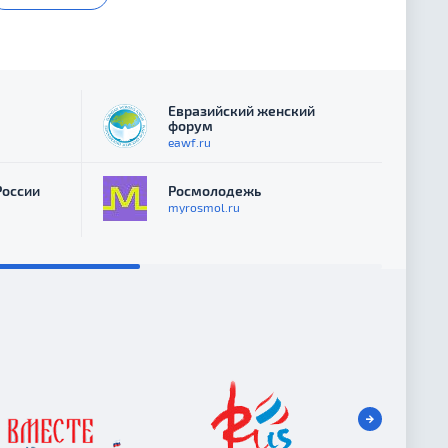
Евразийский женский
форум
eawf.ru
России
Росмолодежь
myrosmol.ru