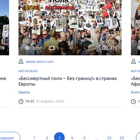
19
219
22971
0
www.vksrs.com
АКТУАЛЬНО
АКТУ
ике
«Бессмертный полк – без границ!» в странах
«Бе
Европы
Афр
Европа
Ближн
14:31
, 21 апреля, 2020
1
ыдущая
1
2
3
4
5
...
22
23