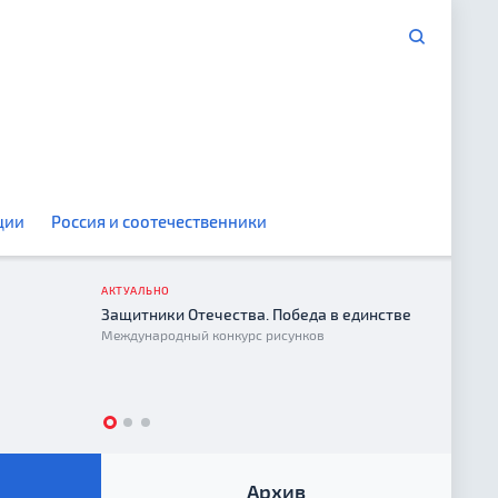
ции
Россия и соотечественники
АКТУАЛЬНО
Защитники Отечества. Победа в единстве
Год е
Международный конкурс рисунков
2026
Архив