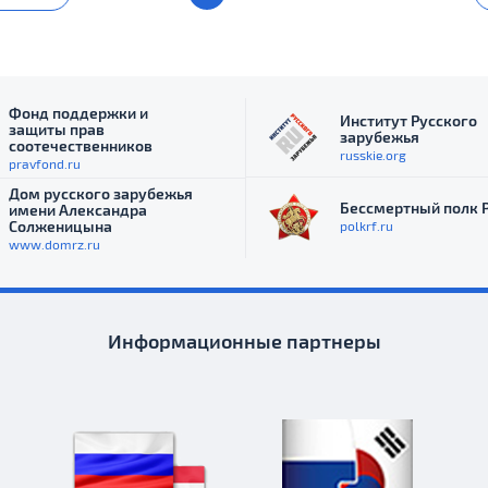
Фонд поддержки и
Институт Русского
защиты прав
зарубежья
соотечественников
russkie.org
pravfond.ru
Дом русского зарубежья
Бессмертный полк 
имени Александра
Солженицына
polkrf.ru
www.domrz.ru
Информационные партнеры