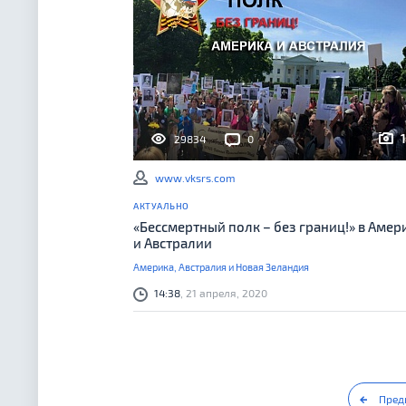
1
29834
0
www.vksrs.com
АКТУАЛЬНО
«Бессмертный полк – без границ!» в Амер
и Австралии
Америка, Австралия и Новая Зеландия
14:38
, 21 апреля, 2020
Пред