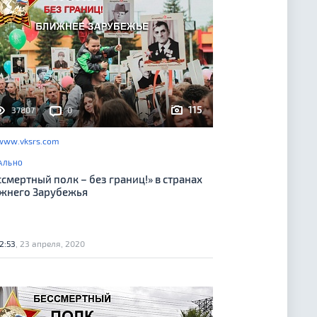
115
37807
0
www.vksrs.com
АЛЬНО
ссмертный полк – без границ!» в странах
жнего Зарубежья
2:53
, 23 апреля, 2020