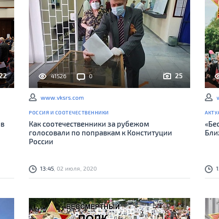
22
25
41526
0
www.vksrs.com
РОССИЯ И СООТЕЧЕСТВЕННИКИ
АКТУ
ов
Как соотечественники за рубежом
«Бе
голосовали по поправкам к Конституции
Бли
России
13:45
, 02 июля, 2020
1