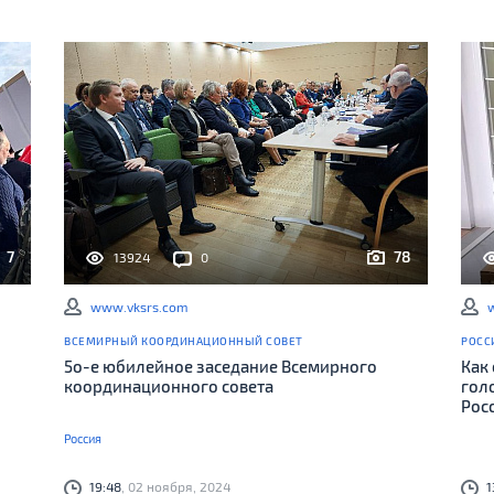
7
78
13924
0
www.vksrs.com
ВСЕМИРНЫЙ КООРДИНАЦИОННЫЙ СОВЕТ
РОСС
5о-е юбилейное заседание Всемирного
Как
координационного совета
гол
Рос
Россия
19:48
, 02 ноября, 2024
1