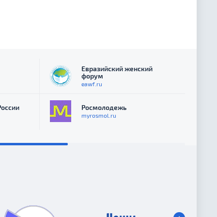
Евразийский женский
форум
eawf.ru
России
Росмолодежь
myrosmol.ru