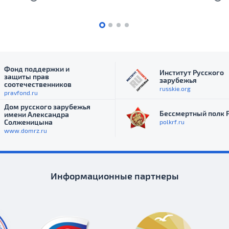
Фонд поддержки и
Институт Русского
защиты прав
зарубежья
соотечественников
russkie.org
pravfond.ru
Дом русского зарубежья
Бессмертный полк 
имени Александра
Солженицына
polkrf.ru
www.domrz.ru
Информационные партнеры