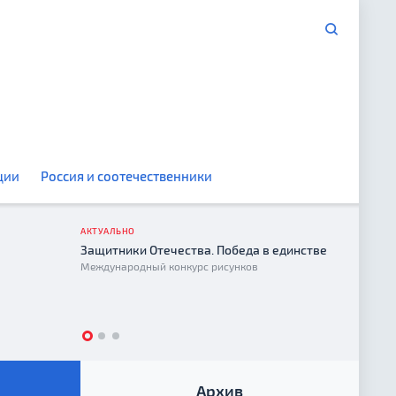
ции
Россия и соотечественники
АКТУАЛЬНО
Защитники Отечества. Победа в единстве
Год е
Международный конкурс рисунков
2026
Архив