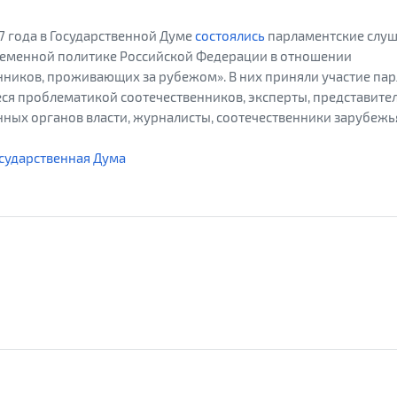
17 года в Государственной Думе
состоялись
парламентские слуш
ременной политике Российской Федерации в отношении
нников, проживающих за рубежом». В них приняли участие па
я проблематикой соотечественников, эксперты, представите
нных органов власти, журналисты, соотечественники зарубежь
сударственная Дума