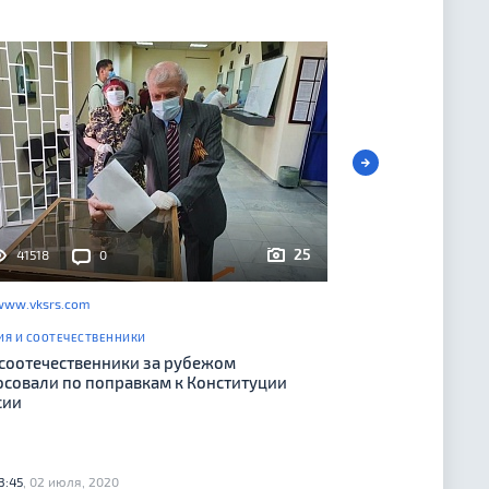
25
41518
0
www.vksrs.com
ИЯ И СООТЕЧЕСТВЕННИКИ
 соотечественники за рубежом
осовали по поправкам к Конституции
сии
3:45
, 02 июля, 2020