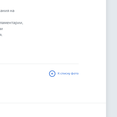
ания на
рламентарии,
ли
я.
К списку фото