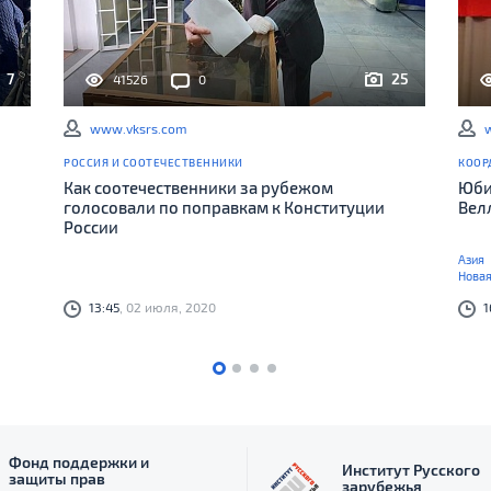
7
25
41526
0
www.vksrs.com
РОССИЯ И СООТЕЧЕСТВЕННИКИ
КООР
Как соотечественники за рубежом
Юби
голосовали по поправкам к Конституции
Вел
России
Азия
Новая
13:45
, 02 июля, 2020
1
Фонд поддержки и
Институт Русского
защиты прав
зарубежья