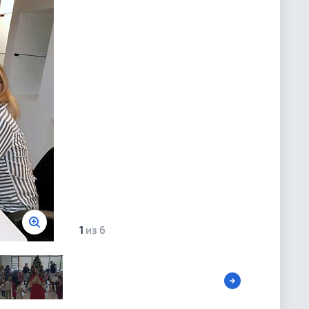
1
из 6