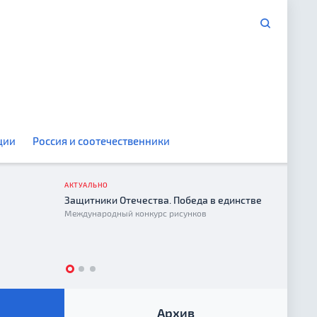
ции
Россия и соотечественники
АКТУАЛЬНО
Защитники Отечества. Победа в единстве
Год е
Международный конкурс рисунков
2026
Архив