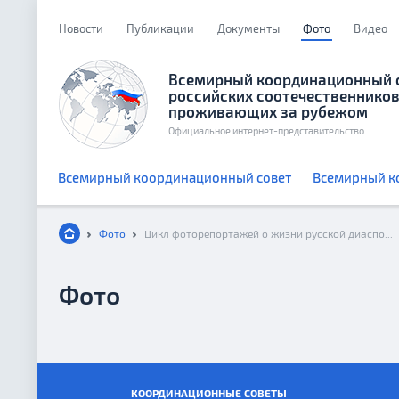
Новости
Публикации
Документы
Фото
Видео
Всемирный координационный 
российских соотечественников
проживающих за рубежом
Официальное интернет-представительство
Всемирный координационный совет
Всемирный к
Фото
Цикл фоторепортажей о жизни русской диаспоры в Америке. Гватемала
Фото
КООРДИНАЦИОННЫЕ СОВЕТЫ