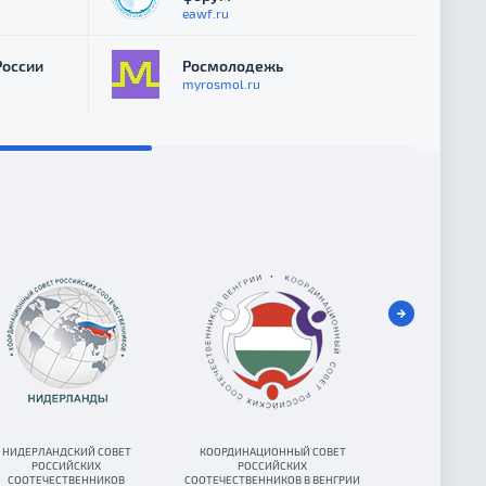
eawf.ru
России
Росмолодежь
myrosmol.ru
НИДЕРЛАНДСКИЙ СОВЕТ
КООРДИНАЦИОННЫЙ СОВЕТ
ОБЩИНА РУССК
РОССИЙСКИХ
РОССИЙСКИХ
РУМЫ
СООТЕЧЕСТВЕННИКОВ
СООТЕЧЕСТВЕННИКОВ В ВЕНГРИИ