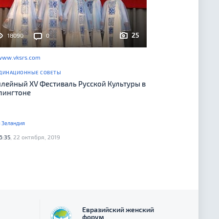
25
18090
0
www.vksrs.com
ДИНАЦИОННЫЕ СОВЕТЫ
лейный XV Фестиваль Русской Культуры в
лингтоне
 Зеландия
6:35
, 22 октября, 2019
Евразийский женский
форум