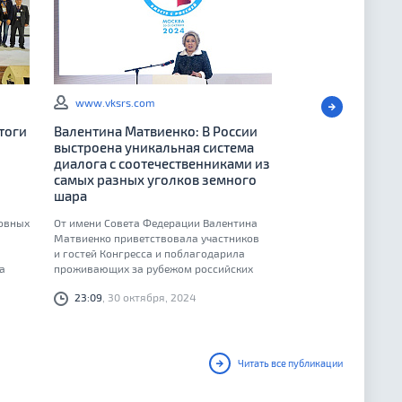
www.vksrs.com
тоги
Валентина Матвиенко: В России
выстроена уникальная система
диалога с соотечественниками из
самых разных уголков земного
шара
ковных
От имени Совета Федерации Валентина
Матвиенко приветствовала участников
и гостей Конгресса и поблагодарила
а
проживающих за рубежом российских
унгом
соотечественников за сохранение тесных
23:09
, 30 октября, 2024
 400
контактов с Россией
ан,
ов
Читать все публикации