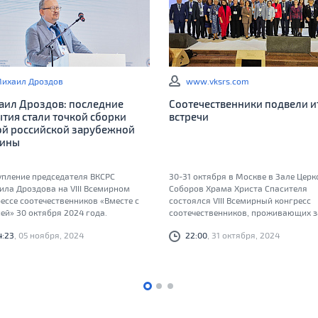
ихаил Дроздов
www.vksrs.com
аил Дроздов: последние
Соотечественники подвели и
тия стали точкой сборки
встречи
ой российской зарубежной
ины
упление председателя ВКСРС
30-31 октября в Москве в Зале Цер
ла Дроздова на VIII Всемирном
Соборов Храма Христа Спасителя
ессе соотечественников «Вместе с
состоялся VIII Всемирный конгресс
ей» 30 октября 2024 года.
соотечественников, проживающих з
рубежом. В работе форума под лоз
4:23
, 05 ноября, 2024
22:00
, 31 октября, 2024
«Вместе с Россией» приняли участие
руководителей и активистов
общественных объединений
соотечественников из более 100 стр
представители федеральных орган
законодательной и исполнительной
власти, субъектов Российской