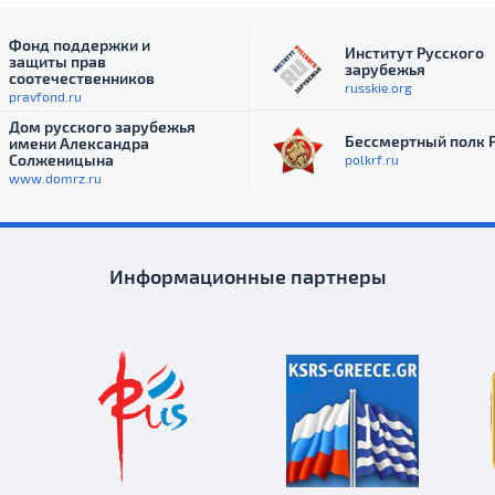
Федерации, российских фондов и
неправительственных организаций.
Фонд поддержки и
Институт Русского
защиты прав
зарубежья
соотечественников
russkie.org
pravfond.ru
Дом русского зарубежья
Бессмертный полк 
имени Александра
Солженицына
polkrf.ru
www.domrz.ru
Информационные партнеры