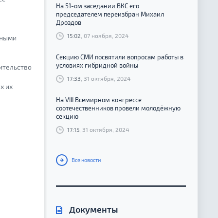
На 51-ом заседании ВКС его
председателем переизбран Михаил
Дроздов
15:02
, 07 ноября, 2024
нными
Секцию СМИ посвятили вопросам работы в
условиях гибридной войны
ительство
17:33
, 31 октября, 2024
х их
На VIII Всемирном конгрессе
соотечественников провели молодёжную
секцию
17:15
, 31 октября, 2024
Все новости
Документы