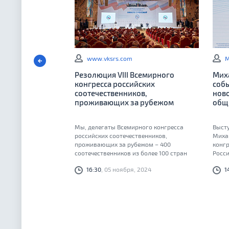
www.vksrs.com
М
Резолюция VIII Всемирного
Мих
конгресса российских
собы
соотечественников,
нов
проживающих за рубежом
общ
Мы, делегаты Всемирного конгресса
Выст
российских соотечественников,
Михаи
проживающих за рубежом – 400
конгр
соотечественников из более 100 стран
Росси
мира, – благодарны Российской
16:30
, 05 ноября, 2024
1
Федерации за организацию форума в
самом сердце Москвы – в Храме Христа
Спасителя...