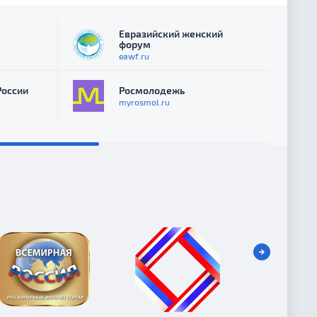
Евразийский женский
форум
eawf.ru
России
Росмолодежь
myrosmol.ru