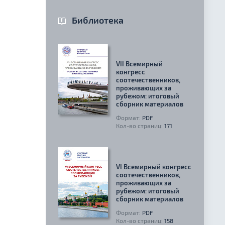
Библиотека
VII Всемирный
конгресс
соотечественников,
проживающих за
рубежом: итоговый
сборник материалов
Формат:
PDF
Кол-во страниц:
171
VI Всемирный конгресс
соотечественников,
проживающих за
рубежом: итоговый
сборник материалов
Формат:
PDF
Кол-во страниц:
158