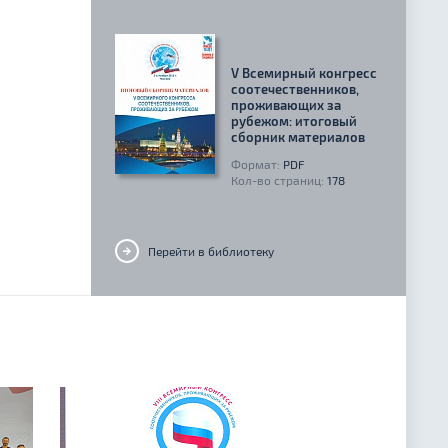
V Всемирный конгресс
соотечественников,
проживающих за
рубежом: итоговый
сборник материалов
Формат:
PDF
Кол-во страниц:
178
Перейти в библиотеку