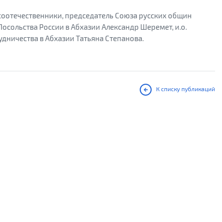
 соотечественники, председатель Союза русских общин
Посольства России в Абхазии Александр Шеремет, и.о.
дничества в Абхазии Татьяна Степанова.
К списку публикаций