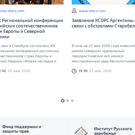
ww.vksrs.com
www.vksrs.com
IX Региональной конференции
Заявление КСОРС Аргентины 
ийских соотечественников
связи с обстрелами Старобел
н Европы и Северной
рики
 мая в Стамбуле состоялась XIX
В ночь на 22 мая 2026 года киевски
ональная конференция российских
режим совершил чудовищный
чественников стран Европы и
террористический акт, нанеся
рной Америки «Живое наследие и
массированный удар беспилотника
 будущее: как соотечественники
Старобельскому профессиональном
2:42
, 26 мая, 2026
19:38
, 22 мая, 2026
пляют единство»
колледжу Луганского государствен
педагогического университета
Фонд поддержки и
Институт Русского
защиты прав
зарубежья