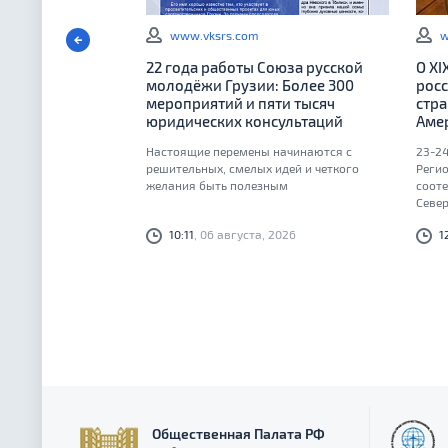
www.vksrs.com
w
22 года работы Союза русской
О X
молодёжи Грузии: Более 300
росс
мероприятий и пяти тысяч
стра
юридических консультаций
Аме
Настоящие перемены начинаются с
23-24
решительных, смелых идей и четкого
Реги
желания быть полезным
сооте
Севе
общее
10:11
, 06 августа, 2026
1
укре
Общественная Палата РФ