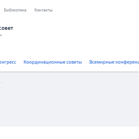
Библиотека
Контакты
совет
,
онгресс
Координационные советы
Всемирные конферен
КСОРС Абхазии провёл заседание, посвященное программной деятельности