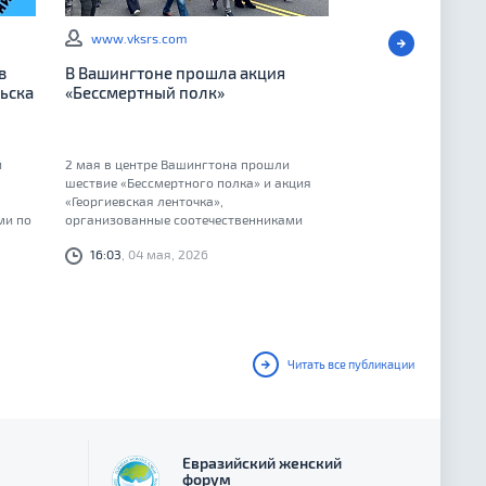
www.vksrs.com
в
В Вашингтоне прошла акция
ьска
«Бессмертный полк»
й
2 мая в центре Вашингтона прошли
шествие «Бессмертного полка» и акция
«Георгиевская ленточка»,
ми по
организованные соотечественниками
у
16:03
, 04 мая, 2026
ного
Читать все публикации
Евразийский женский
форум