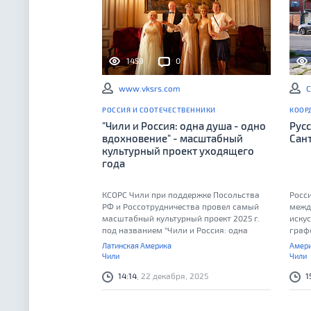
1459
0
www.vksrs.com
С
РОССИЯ И СООТЕЧЕСТВЕННИКИ
КООР
"Чили и Россия: одна душа - одно
Русс
вдохновение" - масштабный
Сан
культурный проект уходящего
года
КСОРС Чили при поддержке Посольства
Росс
РФ и Россотрудничества провел самый
межд
масштабный культурный проект 2025 г.
искус
под названием "Чили и Россия: одна
граф
душа- одно вдохновение"
росс
Латинская Америка
Амери
дали
Чили
Чили
соот
14:14
, 22 декабря, 2025
1
совм
Лати