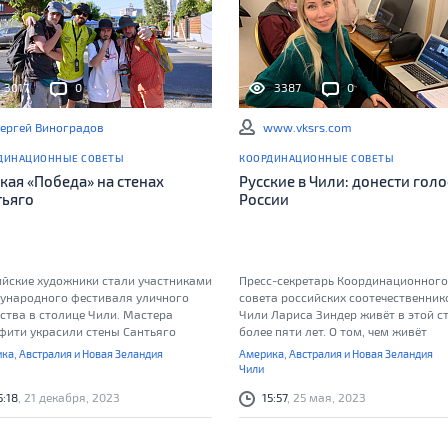
3017
0
3387
0
ергей Виноградов
www.vksrs.com
ДИНАЦИОННЫЕ СОВЕТЫ
КООРДИНАЦИОННЫЕ СОВЕТЫ
кая «Победа» на стенах
Русские в Чили: донести голо
тьяго
России
ийские художники стали участниками
Пресс-секретарь Координационного
ународного фестиваля уличного
совета российских соотечественник
ства в столице Чили. Мастера
Чили Лариса Зиндер живёт в этой с
фити украсили стены Сантьяго
более пяти лет. О том, чем живёт
ийскими и чилийскими символами,
русскоязычное сообщество в Чили, 
ка, Австралия и Новая Зеландия
Америка, Австралия и Новая Зеландия
 мастер-класс для российских
рассказала в интервью
Чили
ечественников и обсудили
5:18
, 21 декабря, 2023
15:57
, 25 мая, 2023
естные проекты с коллегами из
нской Америки.