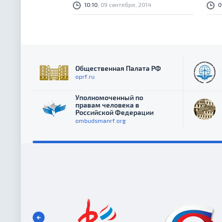
10:10
, 09 сентября, 2014
0
Америки, а также из Канады и США. Также
соот
форум посетили гости из Москвы:
Посо
представители Департамента по работе с
пред
соотечественниками МИД России, Совета
Федерации Федерального собрания РФ,
фонда «Русский мир» и Фонда поддержки
и защиты прав соотечественников.
Общественная Палата РФ
oprf.ru
Уполномоченный по
правам человека в
Российской Федерации
ombudsmanrf.org