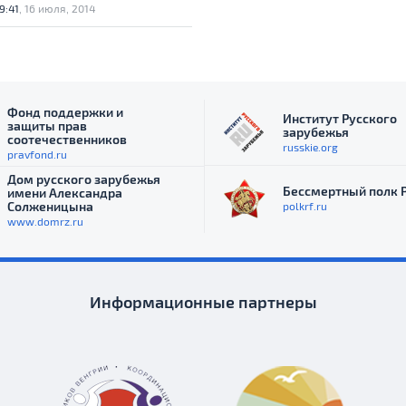
9:41
, 16 июля, 2014
ечественников, а также руководители
льства России в Чили и
ставительства Россотрудничества.
Фонд поддержки и
Институт Русского
защиты прав
зарубежья
соотечественников
russkie.org
pravfond.ru
Дом русского зарубежья
Бессмертный полк 
имени Александра
Солженицына
polkrf.ru
www.domrz.ru
Информационные партнеры