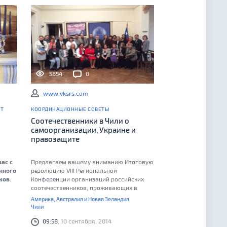
3854
0
www.vksrs.com
ЕТ
КООРДИНАЦИОННЫЕ СОВЕТЫ
Соотечественники в Чили о
самоорганизации, Украине и
правозащите
ас с
Предлагаем вашему вниманию Итоговую
нного
резолюцию VIII Региональной
ков.
Конференции организаций российских
соотечественников, проживающих в
странах Латинской Америки, США и
Америка, Австралия и Новая Зеландия
их
Канаде.
Чили
ам
09:58
, 10 сентября, 2014