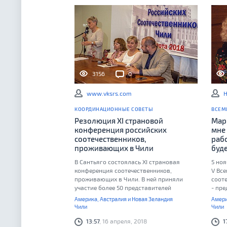
3156
0
www.vksrs.com
Н
КООРДИНАЦИОННЫЕ СОВЕТЫ
ВСЕМ
Резолюция XI страновой
Мар
конференция российских
мне 
соотечественников,
раб
проживающих в Чили
буде
В Сантьяго состоялась XI страновая
5 ноя
конференция соотечественников,
V Вс
проживающих в Чили. В ней приняли
сооте
участие более 50 представителей
- пр
общины, общественных организаций
росс
Америка, Австралия и Новая Зеландия
Амери
соотечественников из различных городов
Мари
Чили
Чили
страны. По итогам форума принята
13:57
, 16 апреля, 2018
1
резолюция.