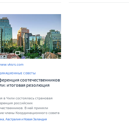
Рябовой из Чили, представляющей
Совете наших соотечественников 
стран Латинской Америки...
4030
0
ww.vksrs.com
ДИНАЦИОННЫЕ СОВЕТЫ
ференция соотечественников
или: итоговая резолюция
ня в Чили состоялась страновая
еренция российских
чественников. В ней приняли
тие члены Координационного совета
ийских соотечественников,
ка, Австралия и Новая Зеландия
ивающих в Чили, представители
низаций российских