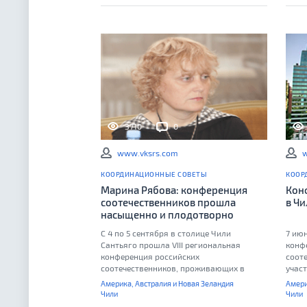
3710
0
www.vksrs.com
w
КООРДИНАЦИОННЫЕ СОВЕТЫ
КООР
Марина Рябова: конференция
Кон
соотечественников прошла
в Ч
насыщенно и плодотворно
С 4 по 5 сентября в столице Чили
7 ию
Сантьяго прошла VIII региональная
конф
конференция российских
сооте
соотечественников, проживающих в
учас
странах Латинской Америки, США и
росс
Америка, Австралия и Новая Зеландия
Амери
Канаде. В конференции приняли участие
прож
Чили
Чили
представители из 16 стран Латинской
орга