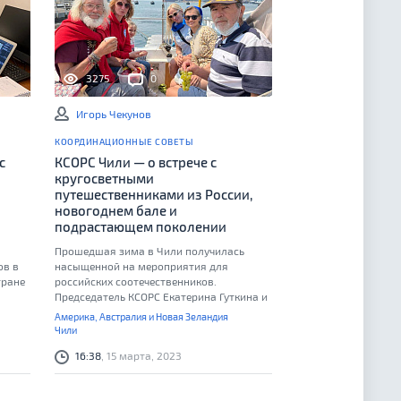
3275
0
Игорь Чекунов
КООРДИНАЦИОННЫЕ СОВЕТЫ
с
КСОРС Чили — о встрече с
кругосветными
путешественниками из России,
новогоднем бале и
подрастающем поколении
Прошедшая зима в Чили получилась
ов в
насыщенной на мероприятия для
тране
российских соотечественников.
Председатель КСОРС Екатерина Гуткина и
она
пресс-секретарь Совета Лара Зиндер
Америка, Австралия и Новая Зеландия
рассказали Московскому Дому
Чили
соотечественника о деятельности
16:38
, 15 марта, 2023
организаций соотечественников и о
ближайших планах.