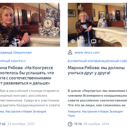
5696
0
3927
0
адежда Ширинская
www.vksrs.com
ИРНЫЙ КОНГРЕСС
ВСЕМИРНЫЙ КООРДИНАЦИОННЫЙ СОВ
ина Рябова: «На Конгрессе
Марина Рябова: мы должны
хотелось бы услышать, что
учиться друг у друга!
ота с соотечественниками
т развиваться и дальше»
бря в российской столице откроется
В цикле «Портреты» мы знакомим в
емирный конгресс российских
членами Всемирного координацио
чественников. Среди его участников
совета российских соотечественни
едседатель Координационного совета
Что это за люди, как сложились их
ийских соотечественников Чили
судьбы, и почему работа с
ка, Австралия и Новая Зеландия
Америка, Австралия и Новая Зеландия
на Рябова.
соотечественниками стала частью 
Чили
жизни? Сегодня мы предлагаем в
7:42
, 23 октября, 2015
15:14
, 28 ноября, 2014
интервью с членом ВКС Мариной