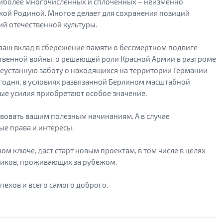
аиболее многочисленных и сплочённых – неизменно
кой Родиной. Многое делает для сохранения позиций
ий отечественной культуры.
ваш вклад в сбережение памяти о бессмертном подвиге
ственной войны, о решающей роли Красной Армии в разгроме
 неустанную заботу о находящихся на территории Германии
годня, в условиях развязанной Берлином масштабной
ые усилия приобретают особое значение.
твовать вашим полезным начинаниям. А в случае
ые права и интересы.
ном ключе, даст старт новым проектам, в том числе в целях
иков, проживающих за рубежом.
пехов и всего самого доброго.