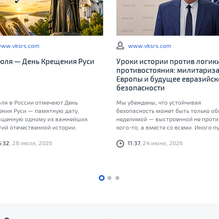
ww.vksrs.com
www.vksrs.com
июля — День Крещения Руси
Уроки истории против логик
противостояния: милитариз
Европы и будущее евразийск
безопасности
ля в России отмечают День
Мы убеждены, что устойчивая
ения Руси — памятную дату,
безопасность может быть только об
ященную одному из важнейших
неделимой — выстроенной не проти
ий отечественной истории.
кого-то, а вместе со всеми. Иного пу
долгосрочному миру, который мы
5:32
, 28 июля, 2026
11:37
, 24 июня, 2026
обязаны передать следующим
поколениям, просто не существует