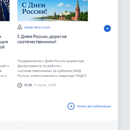
www.vksrs.com
и
С Днём России, дорогие
ация
соотечественники!
ой
Поздравление с Днём России директора
щей и
Департамента по работе с
в
соотечественниками за рубежом МИД
ти к
России, ответственного секретаря ПКДСР
Геннадия Алексеевича Овечко
15:56
, 11 июня, 2026
Читать все публикации