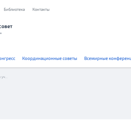
Библиотека
Контакты
совет
,
онгресс
Координационные советы
Всемирные конферен
Приветствие С.В.Лаврова организаторам и участникам Общегерманской страновой конференции российских соотечественников