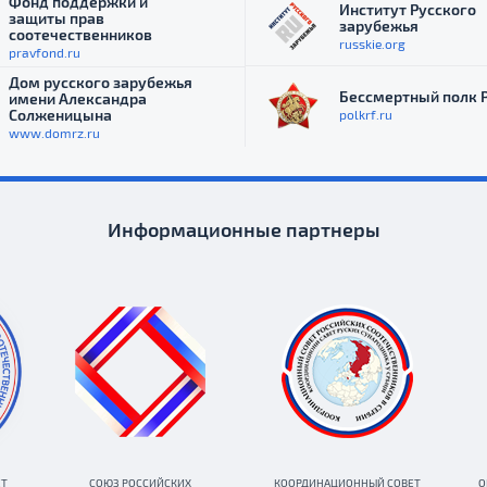
Фонд поддержки и
Институт Русского
защиты прав
зарубежья
соотечественников
russkie.org
pravfond.ru
Дом русского зарубежья
Бессмертный полк 
имени Александра
Солженицына
polkrf.ru
www.domrz.ru
Информационные партнеры
ЕТ
СОЮЗ РОССИЙСКИХ
КООРДИНАЦИОННЫЙ СОВЕТ
О