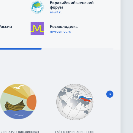
Евразийский женский
форум
eawf.ru
России
Росмолодежь
myrosmol.ru
БЩИНА РУССКИХ-ЛИПОВАН
САЙТ КООРДИНАЦИОННОГО
КООРДИНАЦИО