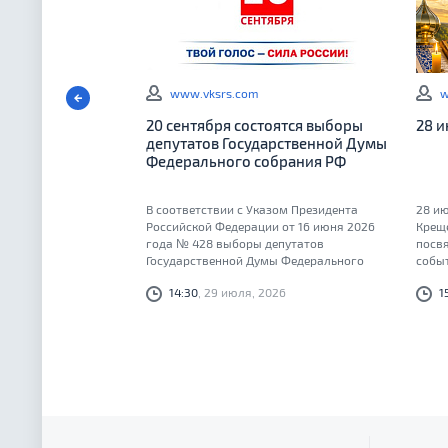
www.vksrs.com
w
20 сентября состоятся выборы
28 
депутатов Государственной Думы
Федерального собрания РФ
В соответствии с Указом Президента
28 ию
Российской Федерации от 16 июня 2026
Крещ
года № 428 выборы депутатов
посв
Государственной Думы Федерального
событ
Собрания Российской Федерации
14:30
, 29 июля, 2026
1
девятого созыва состоятся 20 сентября
2026 года